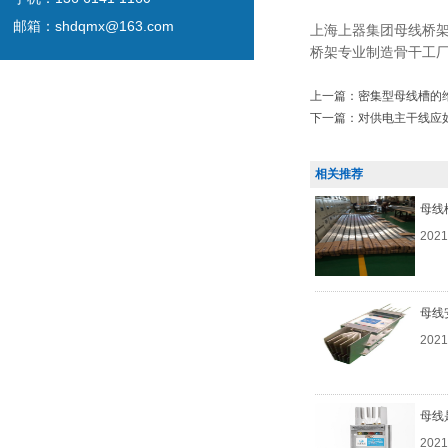
邮箱：shdqmx@163.com
上海上器集团母线桥
桥架专业制造骨干工
上一篇：
密集型母线槽的
下一篇：
对供电主干线应
相关推荐
母线
2021
母线
2021
母线
2021