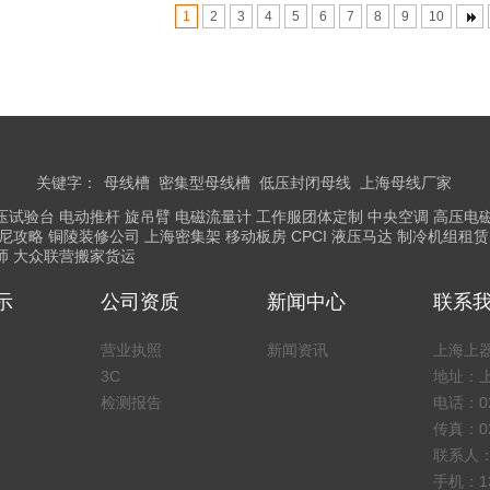
1
2
3
4
5
6
7
8
9
10
关键字：
母线槽
密集型母线槽
低压封闭母线
上海母线厂家
压试验台
电动推杆
旋吊臂
电磁流量计
工作服团体定制
中央空调
高压电
尼攻略
铜陵装修公司
上海密集架
移动板房
CPCI
液压马达
制冷机组租赁
师
大众联营搬家货运
示
公司资质
新闻中心
联系
营业执照
新闻资讯
上海上
3C
地址：上
检测报告
电话：02
传真：02
联系人
手机：136