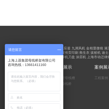
友情链接
上海网站建设
高压反应釜
九洲风机
金相显微镜
液
请您留言
水分仪
调速器维修
班车租赁
宣传页印刷
救生衣
拔桩机
迪士
盘模型
锅炉
上海租车
单轴撕碎机刀盘
涂层机
上海市动迁律
上海上器集团母线桥架有限公司
咨询热线：13661411160
关于我们
产品展示
案例展
公司简介
密集型母线槽
工程案例
高压母线桥
配件
桥架