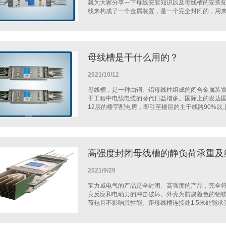
就为大家分享一下母线安装知识以及母线槽的安装
线来构成了一个金属装置，是一个完全封闭的，用来分
母线槽是干什么用的？
2021/10/12
母线槽，是一种由铜、铝母线柱组成的闭合金属装
干工程中电线电缆的替代日益增多。国际上的发达
12层的楼宇配电房，即引至楼层的主干线路90%以上采
高强度封闭母线槽的静负荷承重及
2021/9/29
宝力威电气的产品是全封闭、高强度的产品，完全
良反应和电动力的冲击破坏。外壳为防腐着色的铝镁
荷包且不影响其性能。距母线槽连接处1.5米处能承受