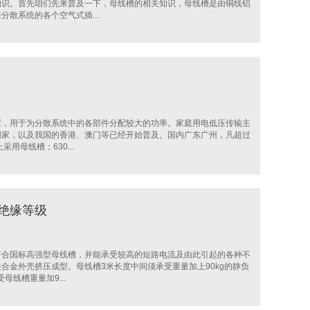
知识。首先咱们先来普及一下，母线槽的相关知识，母线槽是由铜线铝
散系统的各个空气式插...
置，用于为分散系统中的各部件分配较大的功率。家庭用电低压传输主
国家，以及我国的香港、澳门等已经开始普及。国内广东广州，凡超过
用母线槽；630...
绝缘等级
符合国标高强型母线槽，并能承受较高的短路电流及由此引起的各种不
合金外壳挤压成型。母线槽3米长度中间须承受重量加上90kg的静负
母线槽重量加9...