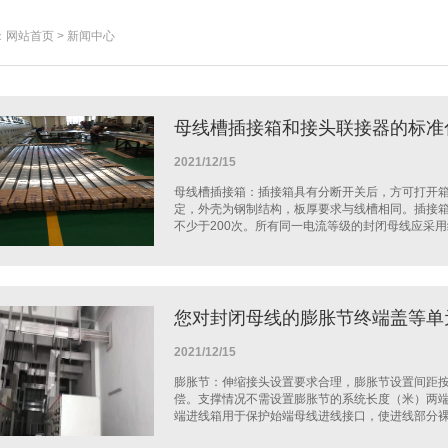
网站首页 > 新闻中心
母线槽插接箱和接头联接器的标准
2021/12/15
母线槽插接箱：插接箱具有分断开关后，方可打开
定，外壳为钢制结构，板厚要求与线槽相同。插接
不少于200次。所有同一电流等级的封闭母线应采用统
您对封闭母线的膨胀节终端盖等单
2021/12/15
膨胀节：伸缩接头设置要求合理，膨胀节设置间距
偿。支撑情况不需设置膨胀节的系统长度（米）两端均
端进线箱用于保护始端母线进线接口，使进线部分裸露