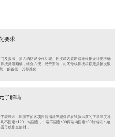
化要求
箱门及扳出、插入的防误操作功能。插接箱内装断路器根据设计要求确
箱插接灵活顺畅，组合方便，易于安装，封闭母线插接箱额定插接次数
一的盖板，其标准化...
元了解吗
按下表设置：膨胀节的各项性能指标应能保证在试验温度的正常温度补
不固定≤120一端固定，一端不固定≤90两端均固定≤30始端箱：始
母线排全部封...