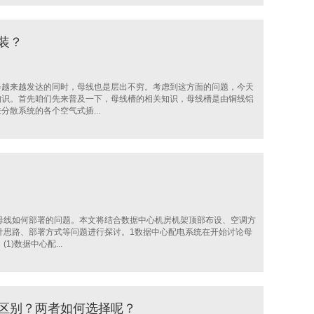
装？
器越来越发达的同时，母线也是层出不穷。考虑到这方面的问题，今天
知识。首先咱们先来普及一下，母线槽的相关知识，母线槽是由铜线铝
散系统的各个空气式插...
母线如何部署的问题。本文将结合数据中心机房机架顶部布设、空调方
计思路、部署方式等问题进行探讨。1数据中心配电系统在开始讨论母
)数据中心配...
区别？两者如何选择呢？