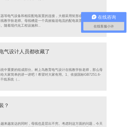
压器等电气设备和相应配电装置的连接，大都采用矩形或圆形截面的裸
在线咨询
在线教学狄老师。母线槽是一个高效输送电流的配电装置，尤其适应了
随着现代化工程设施和...
在线客服小许
的电气设计人员都收藏了
系统中重要的组成部分。树上鸟教育电气设计在线教学狄老师，那么母
大家简单的讲一讲吧！希望对大家有用。1、依据国标GB7251.6-
线系统（...
装？
器越来越发达的同时，母线也是层出不穷。考虑到这方面的问题，今天