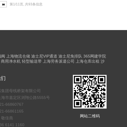
第1/11页, 共93条信息
磁阀
上海物流仓储
迪士尼VIP通道
迪士尼免排队
365网建学院
商用净水机
轻型输送带
上海劳务派遣公司
上海仓库出租
沙
我们
器集团母线桥架有限公司
海市嘉定区浏翔公路5555号
1-66860767
1-66861165
网站二维码
：敬佳燕
 6141 1160