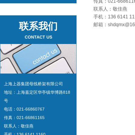
传真：021-668611
联系人：敬佳燕
手机：136 6141 11
联系我们
邮箱：shdqmx@16
CONTACT US
上海上器集团母线桥架有限公司
地址：上海嘉定区华亭镇华博路818
号
电话：021-66860767
传真：021-66861165
联系人：敬佳燕
手机：136 6141 1160