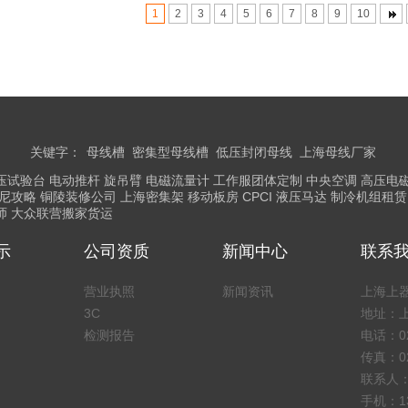
1
2
3
4
5
6
7
8
9
10
关键字：
母线槽
密集型母线槽
低压封闭母线
上海母线厂家
压试验台
电动推杆
旋吊臂
电磁流量计
工作服团体定制
中央空调
高压电
尼攻略
铜陵装修公司
上海密集架
移动板房
CPCI
液压马达
制冷机组租赁
师
大众联营搬家货运
示
公司资质
新闻中心
联系
营业执照
新闻资讯
上海上
3C
地址：上
检测报告
电话：02
传真：02
联系人
手机：136