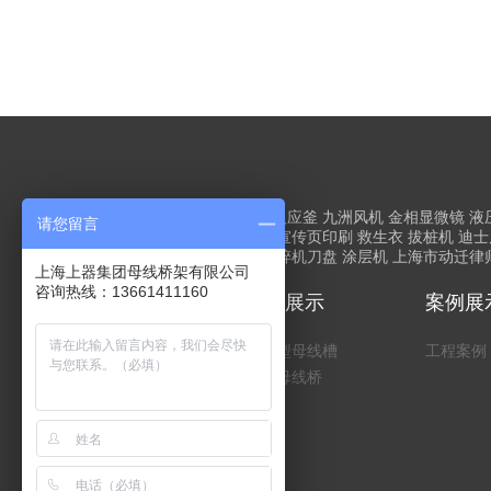
友情链接
上海网站建设
高压反应釜
九洲风机
金相显微镜
液
请您留言
水分仪
调速器维修
班车租赁
宣传页印刷
救生衣
拔桩机
迪士
盘模型
锅炉
上海租车
单轴撕碎机刀盘
涂层机
上海市动迁律
上海上器集团母线桥架有限公司
咨询热线：13661411160
关于我们
产品展示
案例展
公司简介
密集型母线槽
工程案例
高压母线桥
配件
桥架