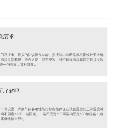
化要求
箱门及扳出、插入的防误操作功能。插接箱内装断路器根据设计要求确
箱插接灵活顺畅，组合方便，易于安装，封闭母线插接箱额定插接次数
一的盖板，其标准化...
元了解吗
按下表设置：膨胀节的各项性能指标应能保证在试验温度的正常温度补
不固定≤120一端固定，一端不固定≤90两端均固定≤30始端箱：始
母线排全部封...