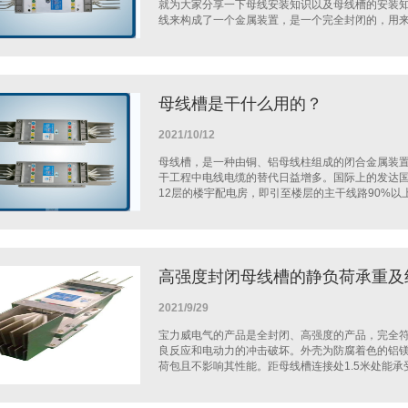
就为大家分享一下母线安装知识以及母线槽的安装
线来构成了一个金属装置，是一个完全封闭的，用来分
母线槽是干什么用的？
2021/10/12
母线槽，是一种由铜、铝母线柱组成的闭合金属装
干工程中电线电缆的替代日益增多。国际上的发达
12层的楼宇配电房，即引至楼层的主干线路90%以上采
高强度封闭母线槽的静负荷承重及
2021/9/29
宝力威电气的产品是全封闭、高强度的产品，完全
良反应和电动力的冲击破坏。外壳为防腐着色的铝镁
荷包且不影响其性能。距母线槽连接处1.5米处能承受