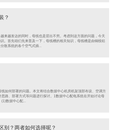
装？
器越来越发达的同时，母线也是层出不穷。考虑到这方面的问题，今天
知识。首先咱们先来普及一下，母线槽的相关知识，母线槽是由铜线铝
散系统的各个空气式插...
母线如何部署的问题。本文将结合数据中心机房机架顶部布设、空调方
计思路、部署方式等问题进行探讨。1数据中心配电系统在开始讨论母
)数据中心配...
区别？两者如何选择呢？