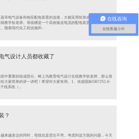
压器等电气设备和相应配电装置的连接，大都采用矩形或圆形截面的裸
在线咨询
在线教学狄老师。母线槽是一个高效输送电流的配电装置，尤其适应了
随着现代化工程设施和...
在线客服小许
的电气设计人员都收藏了
系统中重要的组成部分。树上鸟教育电气设计在线教学狄老师，那么母
大家简单的讲一讲吧！希望对大家有用。1、依据国标GB7251.6-
线系统（...
装？
器越来越发达的同时，母线也是层出不穷。考虑到这方面的问题，今天