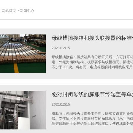
网站首页 > 新闻中心
母线槽插接箱和接头联接器的标准
2021/12/15
母线槽插接箱：插接箱具有分断开关后，方可打开
定，外壳为钢制结构，板厚要求与线槽相同。插接
不少于200次。所有同一电流等级的封闭母线应采用统
您对封闭母线的膨胀节终端盖等单
2021/12/15
膨胀节：伸缩接头设置要求合理，膨胀节设置间距
偿。支撑情况不需设置膨胀节的系统长度（米）两端均
端进线箱用于保护始端母线进线接口，使进线部分裸露