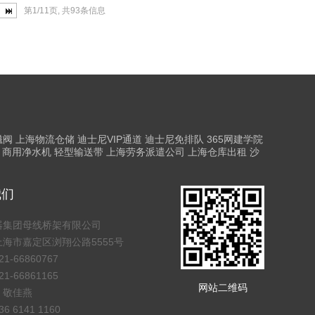
第1/11页, 共93条信息
磁阀
上海物流仓储
迪士尼VIP通道
迪士尼免排队
365网建学院
商用净水机
轻型输送带
上海劳务派遣公司
上海仓库出租
沙
我们
器集团母线桥架有限公司
海市嘉定区浏翔公路5555号
1-66860767
1-66861165
网站二维码
：敬佳燕
 6141 1160