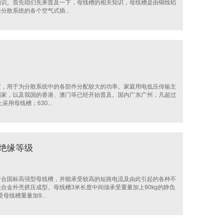
知识。首先咱们先来普及一下，母线槽的相关知识，母线槽是由铜线铝
散系统的各个空气式插...
置，用于为分散系统中的各部件分配较大的功率。家庭用电低压传输主
国家，以及我国的香港、澳门等已经开始普及。国内广东广州，凡超过
用母线槽；630...
绝缘等级
符合国标高强型母线槽，并能承受较高的短路电流及由此引起的各种不
合金外壳挤压成型。母线槽3米长度中间须承受重量加上90kg的静负
母线槽重量加9...