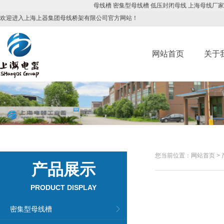
母线槽
密集型母线槽
低压封闭母线
上海母线厂家
欢迎进入上海上器集团母线桥架有限公司官方网站！
网站首页
关于
您当前位置：网站首页 >
产品展示
PRODUCT DISPLAY
密集型母线槽