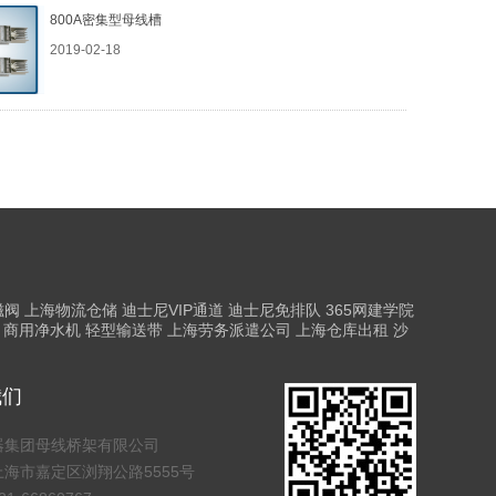
800A密集型母线槽
2019-02-18
磁阀
上海物流仓储
迪士尼VIP通道
迪士尼免排队
365网建学院
商用净水机
轻型输送带
上海劳务派遣公司
上海仓库出租
沙
我们
器集团母线桥架有限公司
海市嘉定区浏翔公路5555号