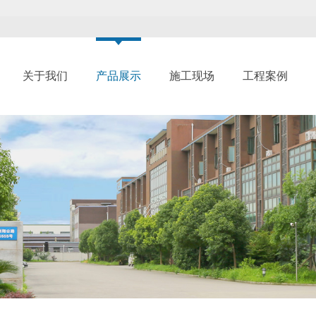
关于我们
产品展示
施工现场
工程案例