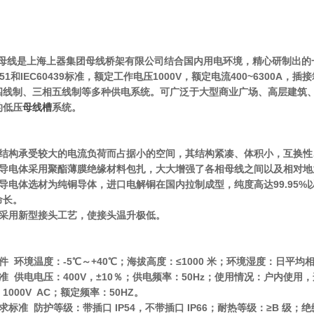
：
型母线是上海上器集团母线桥架有限公司结合国内用电环境，精心研制出的
251和IEC60439标准，额定工作电压1000V，额定电流400~6300A，
四线制、三相五线制等多种供电系统。可广泛于大型商业广场、高层建筑
的低压
母线槽
系统。
：
的结构承受较大的电流负荷而占据小的空间，其结构紧凑、体积小，互换性
导电体采用聚酯薄膜绝缘材料包扎，大大增强了各相母线之间以及相对地
导电体选材为纯铜导体，进口电解铜在国内拉制成型，纯度高达99.95
命长。
采用新型接头工艺，使接头温升极低。
件 环境温度：-5℃～+40℃；海拔高度：≤1000 米；环境湿度：日平均
准 供电电压：400V，±10％；供电频率：50Hz；使用情况：户内使
1000V AC；额定频率：50HZ。
求标准 防护等级：带插口 IP54，不带插口 IP66；耐热等级：≥B 级；