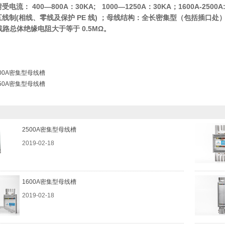
电流： 400—800A：30KA; 1000—1250A：30KA；1600A-2500A:8
线制(相线、零线及保护 PE 线) ；母线结构：全长密集型（包括插口处
，线路总体绝缘电阻大于等于 0.5MΩ。
000A密集型母线槽
150A密集型母线槽
2500A密集型母线槽
2019-02-18
1600A密集型母线槽
2019-02-18